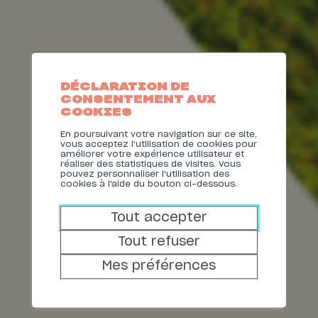
DÉCLARATION DE
CONSENTEMENT AUX
RAPPORT
COOKIES
En poursuivant votre navigation sur ce site,
D'ACTIVITÉ
vous acceptez l'utilisation de cookies pour
améliorer votre expérience utilisateur et
réaliser des statistiques de visites. Vous
2022
pouvez personnaliser l'utilisation des
cookies à l'aide du bouton ci-dessous.
Tout accepter
SINERGY COMMERCE SA
Tout refuser
SINERGY INFRASTRUCTURE SA
Mes préférences