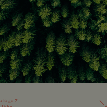
ollège 7
rtigny