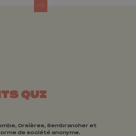
TS QUI
-Combe, Orsières, Sembrancher et
 forme de société anonyme.