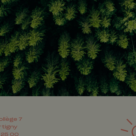
ollège 7
rtigny
 25 00