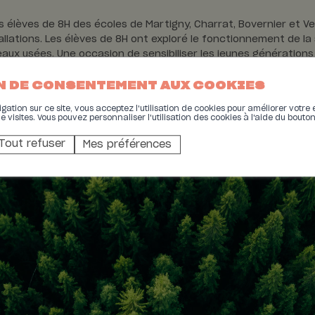
ir les élèves de 8H des écoles de Martigny, Charrat, Bovernier et
tallations. Les élèves de 8H ont exploré le fonctionnement de l
 eaux usées. Une occasion de sensibiliser les jeunes générations 
admirer leur enthousiasme et leur curiosité.
N DE CONSENTEMENT AUX COOKIES
ation sur ce site, vous acceptez l'utilisation de cookies pour améliorer votre 
de visites. Vous pouvez personnaliser l'utilisation des cookies à l'aide du bouto
Tout refuser
Mes préférences