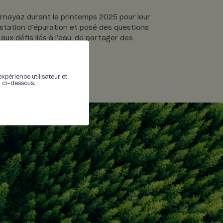
 Vernayaz durant le printemps 2025 pour leur
a station d’épuration et posé des questions
aux défis liés à l’eau, de partager des
expérience utilisateur et
n ci-dessous.