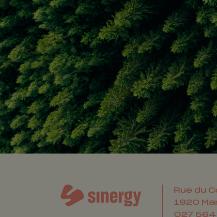
Rue du C
1920
Ma
027 564