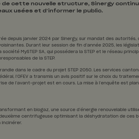
 de cette nouvelle structure, Sinergy continue
aux usées et d’informer le public.
rée depuis janvier 2024 par Sinergy, sur mandat des autorités,
isinantes. Durant leur session de fin d’année 2025, les législ
 société MySTEP SA, qui possédera la STEP et le réseau princip
responsables de la STEP.
randie dans le cadre du projet STEP 2050. Les services cantona
édéral, l’OFEV a transmis un avis positif sur le choix du traite
ise de l’avant-projet est en cours. La mise à l’enquête est pla
transformant en biogaz, une source d’énergie renouvelable utili
ne deuxième centrifugeuse optimisant la déshydratation de ces 
 incinérer.